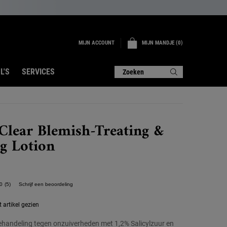
MIJN ACCOUNT
MIJN MANDJE
0
0 PRODUCT
L'S
SERVICES
Zoeken
Clear Blemish-Treating &
g Lotion
0
(5)
Schrijf een beoordeling
Lees
5
beoordelingen.
artikel gezien
Dezelfde
paginalink.
handeling tegen onzuiverheden met 1,2% Salicylzuur en