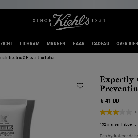
ZICHT
LICHAAM
MANNEN
HAAR
CADEAU
OVER KIEH
emish-Treating & Preventing Lotion
Expertly 
Preventin
€ 41,00
3.
132 mensen hebben dit 
Een hydraterende be