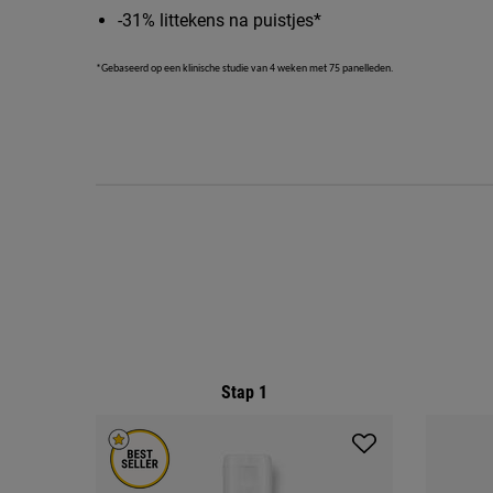
-31% littekens na puistjes*
*Gebaseerd op een klinische studie van 4 weken met 75 panelleden.
PDP Routine Section
Stap 1