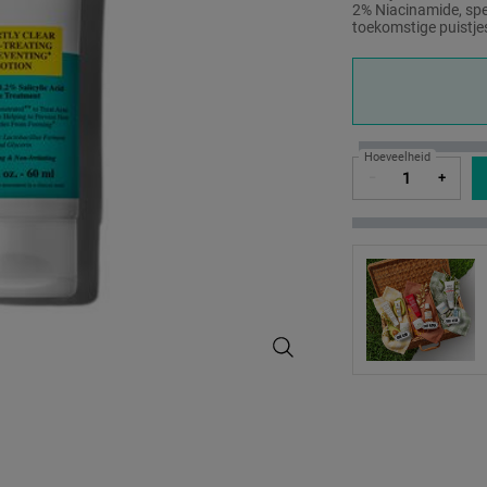
2% Niacinamide, spe
toekomstige puistje
One formaat only
Hoeveelheid
−
+
Expertly Clear Blemish-Treating & 