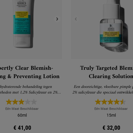
ertly Clear Blemish-
Truly Targeted Blem
ing & Preventing Lotion
Clearing Solutio
hydraterende behandeling tegen
Een doorzichtige, vloeibare pimple
rheden met 1,2% Salicylzuur en 2%
2% salicylzuur die speciaal ontwikke
e, speciaal ontwikkeld om puistjes te
grootte, kleur en littekens na puistje
en en toekomstige puistjes te helpen
te verminderen.
voorkomen.
Eén Maat Beschikbaar
Eén Maat Beschikbaar
60ml
15ml
€ 41,00
€ 32,00