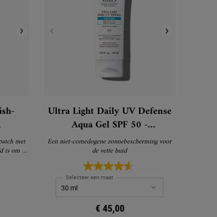
ish-
Ultra Light Daily UV Defense
n
Aqua Gel SPF 50 -
Zonnebrandcrème voor het
 patch met
Een niet-comedogene zonnebescherming voor
Gezicht
ld is om de
de vette huid
s zichtbaar
Selecteer een maat
€ 45,00