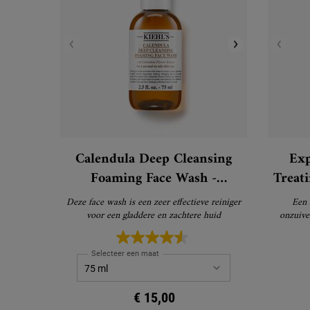
Calendula Deep Cleansing
Exp
Foaming Face Wash -
Treat
Gezichtsreiniger
Deze face wash is een zeer effectieve reiniger
Een 
voor een gladdere en zachtere huid
onzuive
Niacinamid
verminder
Selecteer een maat
€ 15,00