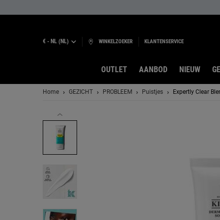
€ - NL (NL)
WINKELZOEKER
KLANTENSERVICE
OUTLET
AANBOD
NIEUW
GE
Hoofdinhoud
Home
GEZICHT
PROBLEEM
Puistjes
Expertly Clear Bl