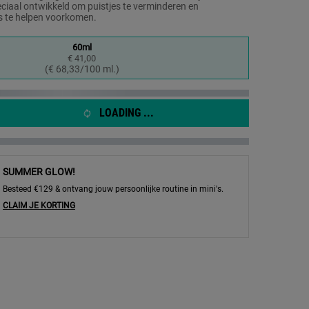
ciaal ontwikkeld om puistjes te verminderen en
s te helpen voorkomen.
60ml
€ 41,00
Geselecteerd
, 1 of 1
(€ 68,33/100 ml.)
LOADING ...
SUMMER GLOW!
Besteed €129 & ontvang jouw persoonlijke routine in mini's.
CLAIM JE KORTING
Preventing Lotion - Afbeelding inzoomen