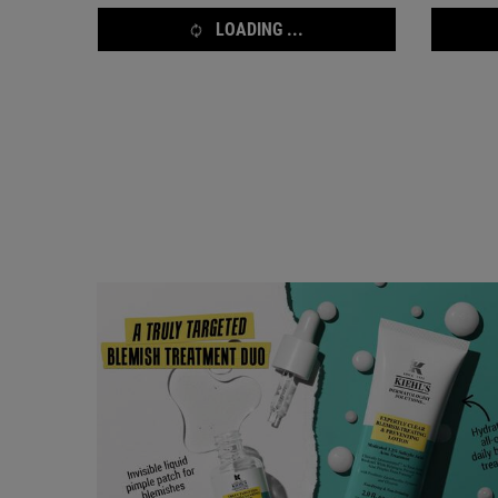
LOADING ...
Complete Your Routine
Acne Breakouts? Canceled