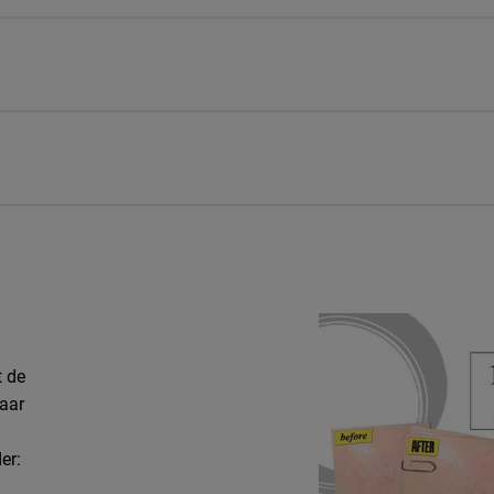
t de
baar
er: