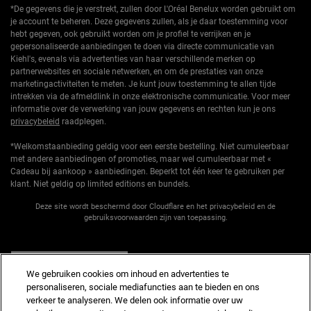
*De gegevens die je verstrekt, zullen door L'Oréal Benelux worden gebruikt om
je account te beheren. Deze gegevens zullen, als je daar toestemming voor
hebt gegeven, ook gebruikt worden om je profiel te verrijken en je
gepersonaliseerde aanbiedingen te doen via directe communicatie van
Kiehl's, evenals via advertenties van haar verschillende merken op
partnerwebsites en sociale netwerken, en om de prestaties van onze
marketingactiviteiten te meten. Je kunt jouw toestemming te allen tijde
intrekken via de afmeldlink in onze elektronische communicatie. Voor meer
informatie over de verwerking van jouw gegevens en rechten kun je ons
privacybeleid
raadplegen.
*Welkomstaanbieding geldig voor een eerste bestelling. Niet cumuleerbaar
met andere aanbiedingen of promoties, maar wel cumuleerbaar met «
Cadeau bij aankoop » aanbiedingen. Beperkt tot één keer te gebruiken per
klant. Niet geldig op limited editions en bundels.
Deze site wordt beschermd door Cloudflare en het privacybeleid en de
gebruiksvoorwaarden zijn van toepassing.
AANMELDEN
We gebruiken cookies om inhoud en advertenties te
personaliseren, sociale mediafuncties aan te bieden en ons
verkeer te analyseren. We delen ook informatie over uw