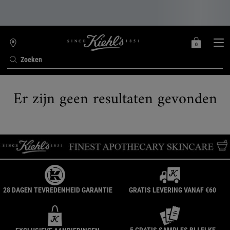
0
MIJN
0 PRODUCT
WINKELZOEKER
MANDJE
Zoeken
Hoofdinhoud
Er zijn geen resultaten gevonden
28 DAGEN TEVREDENHEID GARANTIE
GRATIS LEVERING VANAF €60
5 GRATIS SAMPLES BIJ ELKE