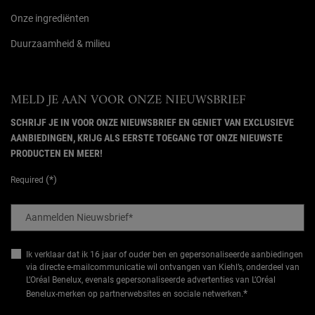
Onze ingrediënten
Duurzaamheid & milieu
MELD JE AAN VOOR ONZE NIEUWSBRIEF
SCHRIJF JE IN VOOR ONZE NIEUWSBRIEF EN GENIET VAN EXCLUSIEVE
AANBIEDINGEN, KRIJG ALS EERSTE TOEGANG TOT ONZE NIEUWSTE
PRODUCTEN EN MEER!
(*)
Required
Aanmelden Nieuwsbrief
*
Ik verklaar dat ik 16 jaar of ouder ben en gepersonaliseerde aanbiedingen
via directe e-mailcommunicatie wil ontvangen van Kiehl’s, onderdeel van
L’Oréal Benelux, evenals gepersonaliseerde advertenties van L’Oréal
*
Benelux-merken op partnerwebsites en sociale netwerken.