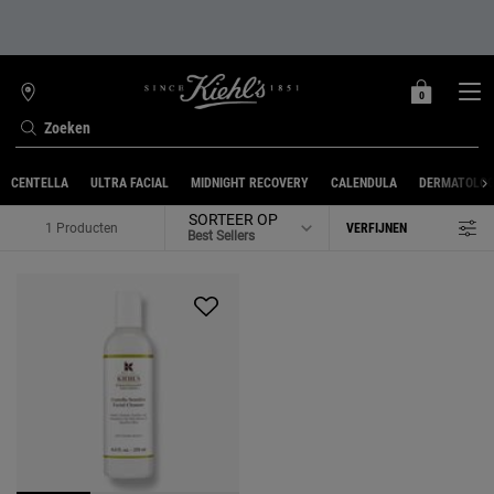
0
MIJN
0 PRODUCT
WINKELZOEKER
MANDJE
Zoeken
Hoofdinhoud
CENTELLA
ULTRA FACIAL
MIDNIGHT RECOVERY
CALENDULA
DERMATOLOG
SORTEER OP
1 Producten
VERFIJNEN
FILTER MENU