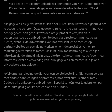
via directe e-mailcommunicatie wil ontvangen van Kiehl’s, onderdeel van
L’Oréal Benelux, evenals gepersonaliseerde advertenties van L’Oréal
*
Benelux-merken op partnerwebsites en sociale netwerken.
*De gegevens die je verstrekt, zullen door L'Oréal Benelux worden gebruikt om
je account te beheren. Deze gegevens zullen, als je daar toestemming voor
hebt gegeven, ook gebruikt worden om je profiel te verrijken en je
gepersonaliseerde aanbiedingen te doen via directe communicatie van
Kiehl's, evenals via advertenties van haar verschillende merken op
partnerwebsites en sociale netwerken, en om de prestaties van onze
marketingactiviteiten te meten. Je kunt jouw toestemming te allen tijde
intrekken via de afmeldlink in onze elektronische communicatie. Voor meer
informatie over de verwerking van jouw gegevens en rechten kun je ons
privacybeleid
raadplegen.
*Welkomstaanbieding geldig voor een eerste bestelling. Niet cumuleerbaar
met andere aanbiedingen of promoties, maar wel cumuleerbaar met «
Cadeau bij aankoop » aanbiedingen. Beperkt tot één keer te gebruiken per
klant. Niet geldig op limited editions en bundels.
Deze site wordt beschermd door Cloudflare en het privacybeleid en de
gebruiksvoorwaarden zijn van toepassing.