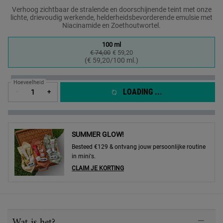
Verhoog zichtbaar de stralende en doorschijnende teint met onze
lichte, drievoudig werkende, helderheidsbevorderende emulsie met
Niacinamide en Zoethoutwortel.
One formaat only
100 ml
€ 74,00
Oude prijs
Nieuwe prijs
€ 59,20
Geselecteerd
, 1 of 1
(€ 59,20/100 ml.)
Hoeveelheid
LOADING ...
−
+
SUMMER GLOW!
Besteed €129 & ontvang jouw persoonlijke routine
in mini's.
CLAIM JE KORTING
PDP Sections Accordion
Wat is het?