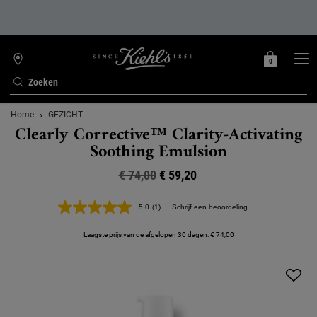
0
MIJN
0 PRODUCT
WINKELZOEKER
MANDJE
Zoeken
Hoofdinhoud
Home
GEZICHT
Clearly Corrective™ Clarity-Activating
Soothing Emulsion
€ 74,00
Oude prijs
Nieuwe prijs
€ 59,20
5.0
(1)
Schrijf een beoordeling
Lees
1
beoordeling.
Laagste prijs van de afgelopen 30 dagen: € 74,00
Dezelfde
paginalink.