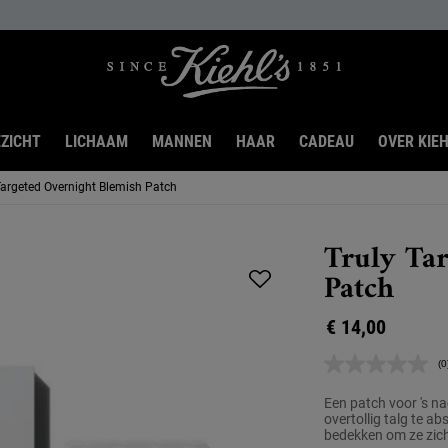
ZICHT
LICHAAM
MANNEN
HAAR
CADEAU
OVER KIEH
Targeted Overnight Blemish Patch
Truly Ta
Patch
€ 14,00
(0
G
s
D
Een patch voor 's n
p
overtollig talg te 
bedekken om ze zich