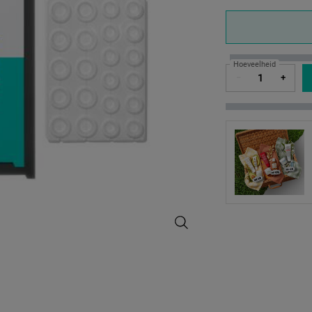
One formaat only
Hoeveelheid
−
+
Truly Targeted Overnight Blemish 