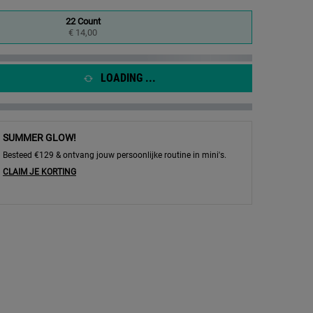
22 Count
Geselecteerd
, 1 of 1
€ 14,00
LOADING ...
SUMMER GLOW!
Besteed €129 & ontvang jouw persoonlijke routine in mini's.
CLAIM JE KORTING
Patch - Afbeelding inzoomen