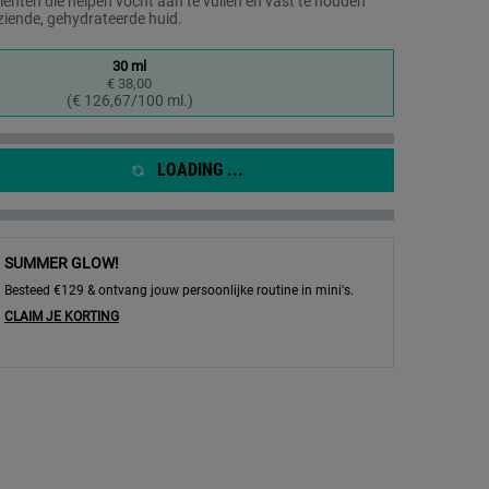
Dezelfde
iënten die helpen vocht aan te vullen en vast te houden
paginalink.
ziende, gehydrateerde huid.
30 ml
€ 38,00
Geselecteerd
, 1 of 1
(€ 126,67/100 ml.)
LOADING ...
SUMMER GLOW!
Besteed €129 & ontvang jouw persoonlijke routine in mini's.
CLAIM JE KORTING
5% Hyaluronic Acid – Hyaluronzuur gezichtsserum - Afbeelding inzoomen