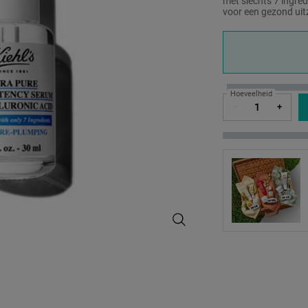
met slechts 7 ingred
voor een gezond uit
One formaat only
Hoeveelheid
−
+
Ultra Pure High-Potency Serum 1.