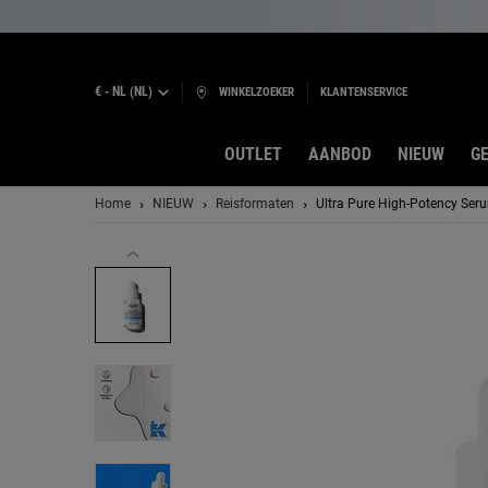
€ - NL (NL)
WINKELZOEKER
KLANTENSERVICE
OUTLET
AANBOD
NIEUW
GE
Hoofdinhoud
Home
NIEUW
Reisformaten
Ultra Pure High-Potency Ser