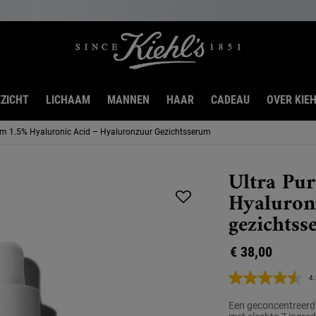
ZICHT
LICHAAM
MANNEN
HAAR
CADEAU
OVER KIEH
um 1.5% Hyaluronic Acid – Hyaluronzuur Gezichtsserum
Ultra Pu
Hyaluron
gezichts
€ 38,00
4.
Een geconcentreerd