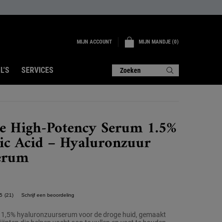
MIJN ACCOUNT
MIJN MANDJE
0
0 PRODUCT
L'S
SERVICES
Zoeken
re High-Potency Serum 1.5%
ic Acid – Hyaluronzuur
serum
5
(21)
Schrijf een beoordeling
Lees
21
beoordelingen.
 1,5% hyaluronzuurserum voor de droge huid, gemaakt