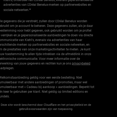
Kiehl’s, onderdeel van L’Oréal Benelux, evenals gepersonaliseerde
advertenties van L’Oréal Benelux-merken op partnerwebsites en
*
sociale netwerken.
De gegevens die je verstrekt, zullen door L'Oréal Benelux worden
ebruikt om je account te beheren. Deze gegevens zullen, als je daar
oestemming voor hebt gegeven, ook gebruikt worden om je profiel
e verrijken en je gepersonaliseerde aanbiedingen te doen via directe
ommunicatie van Kiehl's, evenals via advertenties van haar
erschillende merken op partnerwebsites en sociale netwerken, en
m de prestaties van onze marketingactiviteiten te meten. Je kunt
ouw toestemming te allen tijde intrekken via de afmeldlink in onze
lektronische communicatie. Voor meer informatie over de
erwerking van jouw gegevens en rechten kun je ons
privacybeleid
aadplegen.
Welkomstaanbieding geldig voor een eerste bestelling. Niet
umuleerbaar met andere aanbiedingen of promoties, maar wel
umuleerbaar met « Cadeau bij aankoop » aanbiedingen. Beperkt tot
én keer te gebruiken per klant. Niet geldig op limited editions en
undels.
Deze site wordt beschermd door Cloudflare en het privacybeleid en de
gebruiksvoorwaarden zijn van toepassing.