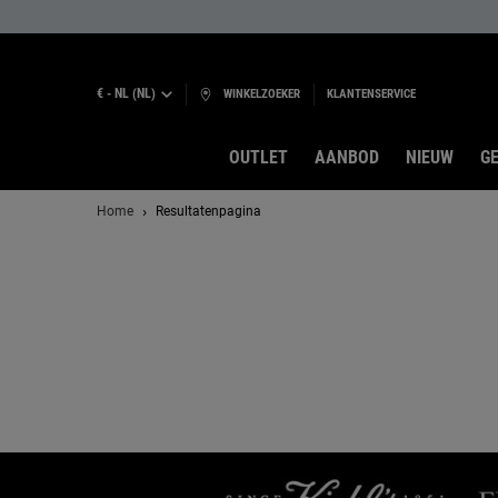
€ - NL (NL)
WINKELZOEKER
KLANTENSERVICE
OUTLET
AANBOD
NIEUW
GE
Hoofdinhoud
Home
Resultatenpagina