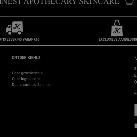
ATIS LEVERING VANAF €60
EXCLUSIEVE AANBIEDIN
ONTDEK KIEHL'S
S
Onze geschiedenis
E
Onze ingrediënten
O
Duurzaamheid & milieu
R