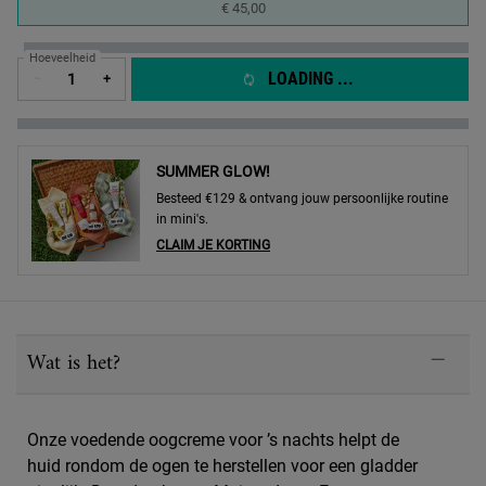
Geselecteerd
, 1 of 1
€ 45,00
Hoeveelheid
LOADING ...
−
+
SUMMER GLOW!
Besteed €129 & ontvang jouw persoonlijke routine
in mini's.
CLAIM JE KORTING
PDP Sections Accordion
Wat is het?
Onze voedende oogcreme voor ’s nachts helpt de
huid rondom de ogen te herstellen voor een gladder