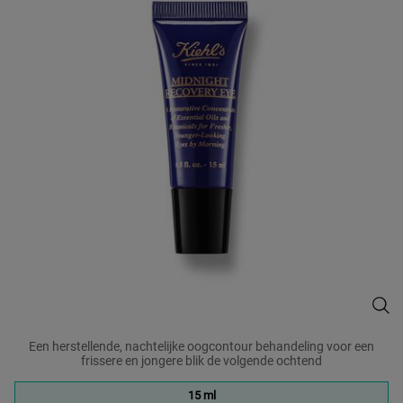
Midn
Een herstellende, nachtelijke oogcontour behandeling voor een
frissere en jongere blik de volgende ochtend
One formaat only
15 ml