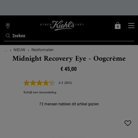
0
MIJN
0 PRODUCT
WINKELZOEKER
MANDJE
Zoeken
Hoofdinhoud
...
NIEUW
Reisformaten
Midnight Recovery Eye - Oogcrème
€ 45,00
4.3
(302)
Lees
302
Schrijf een beoordeling
beoordelingen.
Dezelfde
paginalink.
72 mensen hebben dit artikel gezien