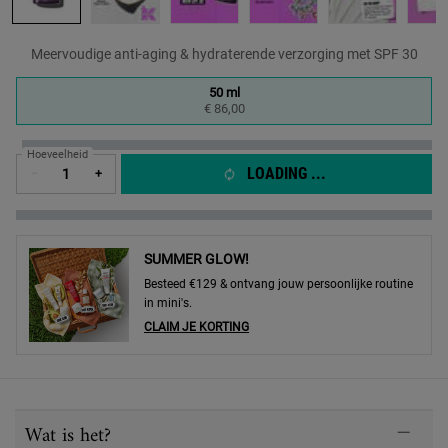
Meervoudige anti-aging & hydraterende verzorging met SPF 30
One formaat only
50 ml
Geselecteerd
, 1 of 1
€ 86,00
Hoeveelheid
LOADING ...
−
+
SUMMER GLOW!
Besteed €129 & ontvang jouw persoonlijke routine
in mini's.
CLAIM JE KORTING
PDP Sections Accordion
Wat is het?