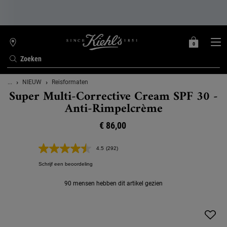
0
MIJN
0 PRODUCT
WINKELZOEKER
MANDJE
Zoeken
Hoofdinhoud
...
NIEUW
Reisformaten
Super Multi-Corrective Cream SPF 30 -
Anti-Rimpelcrème
€ 86,00
4.5
(292)
Lees
292
Schrijf een beoordeling
beoordelingen.
Dezelfde
paginalink.
90 mensen hebben dit artikel gezien