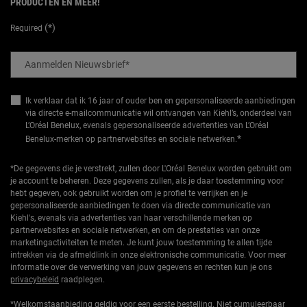
PRODUCTEN EN MEER!
(*)
Required
Aanmelden Nieuwsbrief
*
Ik verklaar dat ik 16 jaar of ouder ben en gepersonaliseerde aanbiedingen
via directe e-mailcommunicatie wil ontvangen van Kiehl’s, onderdeel van
L’Oréal Benelux, evenals gepersonaliseerde advertenties van L’Oréal
*
Benelux-merken op partnerwebsites en sociale netwerken.
*De gegevens die je verstrekt, zullen door L'Oréal Benelux worden gebruikt om
je account te beheren. Deze gegevens zullen, als je daar toestemming voor
hebt gegeven, ook gebruikt worden om je profiel te verrijken en je
gepersonaliseerde aanbiedingen te doen via directe communicatie van
Kiehl's, evenals via advertenties van haar verschillende merken op
partnerwebsites en sociale netwerken, en om de prestaties van onze
marketingactiviteiten te meten. Je kunt jouw toestemming te allen tijde
intrekken via de afmeldlink in onze elektronische communicatie. Voor meer
informatie over de verwerking van jouw gegevens en rechten kun je ons
privacybeleid
raadplegen.
*Welkomstaanbieding geldig voor een eerste bestelling. Niet cumuleerbaar