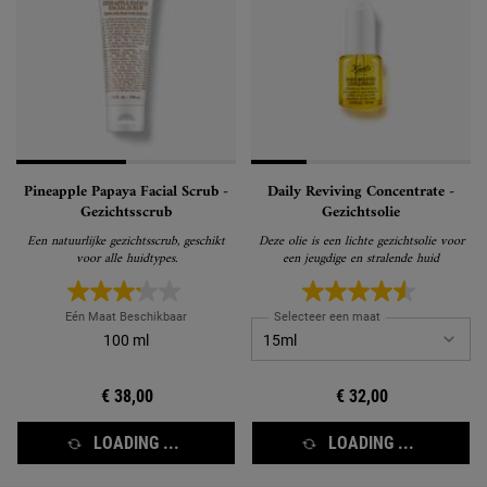
Pineapple Papaya Facial Scrub -
Daily Reviving Concentrate -
Gezichtsscrub
Gezichtsolie
Een natuurlijke gezichtsscrub, geschikt
Deze olie is een lichte gezichtsolie voor
voor alle huidtypes.
een jeugdige en stralende huid
Eén Maat Beschikbaar
Selecteer een maat
100 ml
€ 38,00
€ 32,00
LOADING ...
LOADING ...