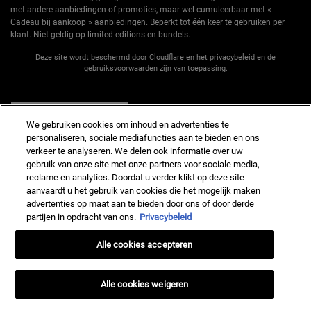
met andere aanbiedingen of promoties, maar wel cumuleerbaar met «
Cadeau bij aankoop » aanbiedingen. Beperkt tot één keer te gebruiken per
klant. Niet geldig op limited editions en bundels.
Deze site wordt beschermd door Cloudflare en het privacybeleid en de
gebruiksvoorwaarden zijn van toepassing.
AANMELDEN
We gebruiken cookies om inhoud en advertenties te
personaliseren, sociale mediafuncties aan te bieden en ons
verkeer te analyseren. We delen ook informatie over uw
gebruik van onze site met onze partners voor sociale media,
reclame en analytics. Doordat u verder klikt op deze site
Fabrikantinformatie
aanvaardt u het gebruik van cookies die het mogelijk maken
advertenties op maat aan te bieden door ons of door derde
KIEHL'S
14, rue Royale - 75008 Paris France
partijen in opdracht van ons.
Privacybeleid
kiehls@nl.oaccare.com
Alle cookies accepteren
AANKOOPOPTIE
€ - NL (NL)
Alle cookies weigeren