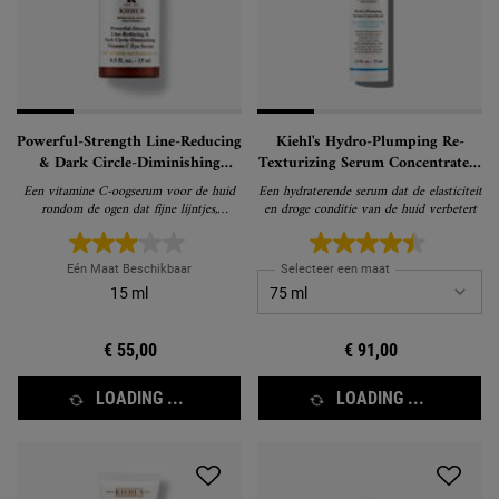
Powerful-Strength Line-Reducing
Kiehl's Hydro-Plumping Re-
& Dark Circle-Diminishing
Texturizing Serum Concentrate –
Vitamin C Eye Serum – Vitamine
Hydraterend Gezichtsserum
Een vitamine C-oogserum voor de huid
Een hydraterende serum dat de elasticiteit
C Oogserum
rondom de ogen dat fijne lijntjes,
en droge conditie van de huid verbetert
kraaienpootjes en donkere kringen
zichtbaar vermindert.
Eén Maat Beschikbaar
Selecteer een maat
15 ml
€ 55,00
€ 91,00
LOADING ...
LOADING ...