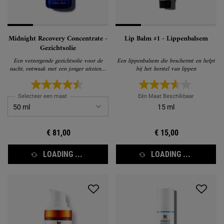
Midnight Recovery Concentrate -
Lip Balm #1 - Lippenbalsem
Gezichtsolie
Een verzorgende gezichtsolie voor de
Een lippenbalsem die beschermt en helpt
nacht, ontwaak met een jonger uitziende
bij het herstel van lippen
huid
Selecteer een maat
Eén Maat Beschikbaar
15 ml
€ 81,00
€ 15,00
LOADING ...
LOADING ...