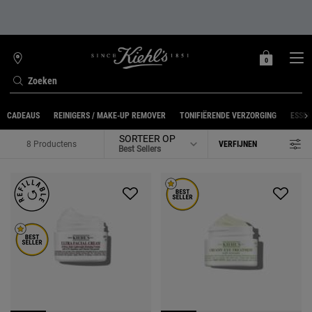
0
MIJN
0 PRODUCT
WINKELZOEKER
MANDJE
Zoeken
Hoofdinhoud
CADEAUS
REINIGERS / MAKE-UP REMOVER
TONIFIËRENDE VERZORGING
ESSE
SORTEER OP
8 Productens
VERFIJNEN
FILTER MENU