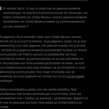
Ik verklaar dat ik 16 jaar of ouder ben en gepersonaliseerde
aanbiedingen via directe e-mailcommunicatie wil ontvangen van
Kiehl’s, onderdeel van L’Oréal Benelux, evenals gepersonaliseerde
advertenties van L’Oréal Benelux-merken op partnerwebsites en
*
sociale netwerken.
De gegevens die je verstrekt, zullen door L'Oréal Benelux worden
ebruikt om je account te beheren. Deze gegevens zullen, als je daar
oestemming voor hebt gegeven, ook gebruikt worden om je profiel
e verrijken en je gepersonaliseerde aanbiedingen te doen via directe
ommunicatie van Kiehl's, evenals via advertenties van haar
erschillende merken op partnerwebsites en sociale netwerken, en
m de prestaties van onze marketingactiviteiten te meten. Je kunt
ouw toestemming te allen tijde intrekken via de afmeldlink in onze
lektronische communicatie. Voor meer informatie over de
erwerking van jouw gegevens en rechten kun je ons
privacybeleid
aadplegen.
Welkomstaanbieding geldig voor een eerste bestelling. Niet
umuleerbaar met andere aanbiedingen of promoties, maar wel
umuleerbaar met « Cadeau bij aankoop » aanbiedingen. Beperkt tot
én keer te gebruiken per klant. Niet geldig op limited editions en
undels.