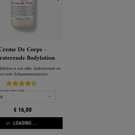
Creme De Corps -
raterende Bodylotion
lotion is een rijke, hydraterende en
iet-vette lichaamsmoisturizer
lecteer een maat
€ 16,00
LOADING ...