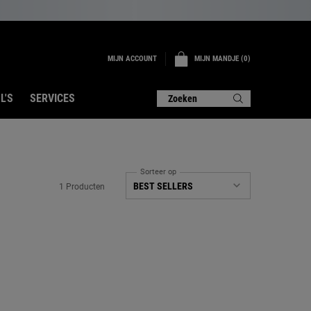
MIJN ACCOUNT
MIJN MANDJE
0
0 PRODUCT
L'S
SERVICES
Zoeken
Sorteer op
1 Producten