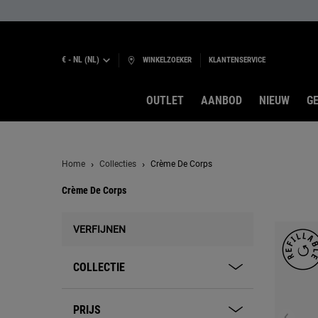
€ - NL (NL)
WINKELZOEKER
KLANTENSERVICE
OUTLET
AANBOD
NIEUW
GE
Hoofdinhoud
Home
Collecties
Crème De Corps
Crème De Corps
Crème de Corps
VERFIJNEN
COLLECTIE
PRIJS