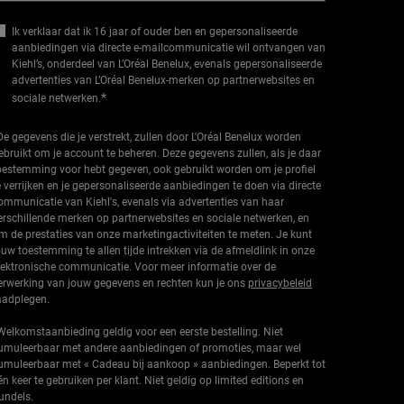
Ik verklaar dat ik 16 jaar of ouder ben en gepersonaliseerde
aanbiedingen via directe e-mailcommunicatie wil ontvangen van
Kiehl’s, onderdeel van L’Oréal Benelux, evenals gepersonaliseerde
advertenties van L’Oréal Benelux-merken op partnerwebsites en
*
sociale netwerken.
De gegevens die je verstrekt, zullen door L'Oréal Benelux worden
ebruikt om je account te beheren. Deze gegevens zullen, als je daar
oestemming voor hebt gegeven, ook gebruikt worden om je profiel
e verrijken en je gepersonaliseerde aanbiedingen te doen via directe
ommunicatie van Kiehl's, evenals via advertenties van haar
erschillende merken op partnerwebsites en sociale netwerken, en
m de prestaties van onze marketingactiviteiten te meten. Je kunt
ouw toestemming te allen tijde intrekken via de afmeldlink in onze
lektronische communicatie. Voor meer informatie over de
erwerking van jouw gegevens en rechten kun je ons
privacybeleid
aadplegen.
Welkomstaanbieding geldig voor een eerste bestelling. Niet
umuleerbaar met andere aanbiedingen of promoties, maar wel
umuleerbaar met « Cadeau bij aankoop » aanbiedingen. Beperkt tot
én keer te gebruiken per klant. Niet geldig op limited editions en
undels.