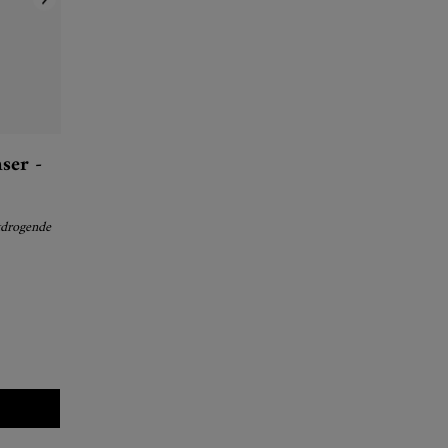
ser -
itdrogende