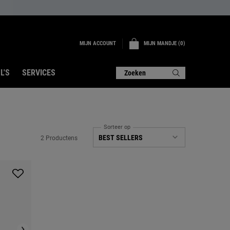
MIJN ACCOUNT
MIJN MANDJE
0
0 PRODUCT
L'S
SERVICES
Zoeken
Sorteer op
2 Productens