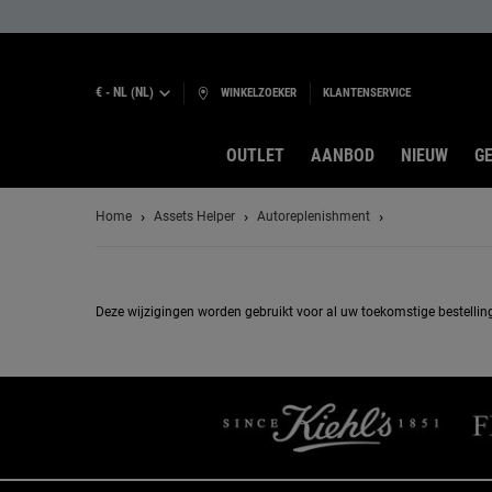
€ - NL (NL)
WINKELZOEKER
KLANTENSERVICE
OUTLET
AANBOD
NIEUW
GE
Hoofdinhoud
Home
Assets Helper
Autoreplenishment
Deze wijzigingen worden gebruikt voor al uw toekomstige bestellinge