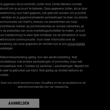
De gegevens die je verstrekt, zullen door L'Oréal Benelux worden
ebruikt om je account te beheren. Deze gegevens zullen, als je daar
oestemming voor hebt gegeven, ook gebruikt worden om je profiel
e verrijken en je gepersonaliseerde aanbiedingen te doen via directe
ommunicatie van Kiehl's, evenals via advertenties van haar
erschillende merken op partnerwebsites en sociale netwerken, en
m de prestaties van onze marketingactiviteiten te meten. Je kunt
ouw toestemming te allen tijde intrekken via de afmeldlink in onze
lektronische communicatie. Voor meer informatie over de
erwerking van jouw gegevens en rechten kun je ons
privacybeleid
aadplegen.
Welkomstaanbieding geldig voor een eerste bestelling. Niet
umuleerbaar met andere aanbiedingen of promoties, maar wel
umuleerbaar met « Cadeau bij aankoop » aanbiedingen. Beperkt tot
én keer te gebruiken per klant. Niet geldig op limited editions en
undels.
Deze site wordt beschermd door Cloudflare en het privacybeleid en de
gebruiksvoorwaarden zijn van toepassing.
AANMELDEN