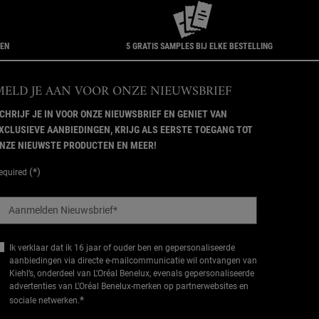
GEN
5 GRATIS SAMPLES BIJ ELKE BESTELLING
MELD JE AAN VOOR ONZE NIEUWSBRIEF
CHRIJF JE IN VOOR ONZE NIEUWSBRIEF EN GENIET VAN
XCLUSIEVE AANBIEDINGEN, KRIJG ALS EERSTE TOEGANG TOT
NZE NIEUWSTE PRODUCTEN EN MEER!
(*)
equired
Aanmelden Nieuwsbrief
*
Ik verklaar dat ik 16 jaar of ouder ben en gepersonaliseerde
aanbiedingen via directe e-mailcommunicatie wil ontvangen van
Kiehl’s, onderdeel van L’Oréal Benelux, evenals gepersonaliseerde
advertenties van L’Oréal Benelux-merken op partnerwebsites en
*
sociale netwerken.