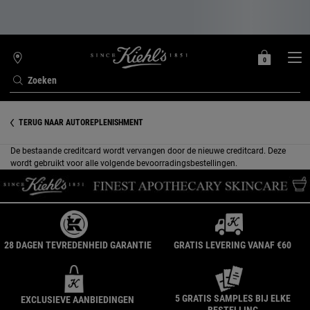
0
MIJN
0 PRODUCT
WINKELZOEKER
MANDJE
Zoeken
Hoofdinhoud
TERUG NAAR AUTOREPLENISHMENT
De bestaande creditcard wordt vervangen door de nieuwe creditcard. Deze
wordt gebruikt voor alle volgende bevoorradingsbestellingen.
28 DAGEN TEVREDENHEID GARANTIE
GRATIS LEVERING VANAF €60
5 GRATIS SAMPLES BIJ ELKE
EXCLUSIEVE AANBIEDINGEN