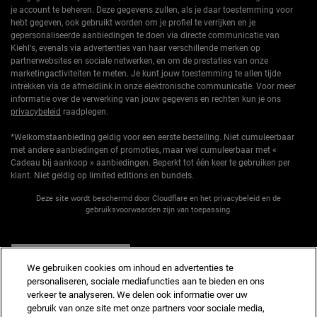
je account te beheren. Deze gegevens zullen, als je daar toestemming voor
hebt gegeven, ook gebruikt worden om je profiel te verrijken en je
gepersonaliseerde aanbiedingen te doen via directe communicatie van
Kiehl's, evenals via advertenties van haar verschillende merken op
partnerwebsites en sociale netwerken, en om de prestaties van onze
marketingactiviteiten te meten. Je kunt jouw toestemming te allen tijde
intrekken via de afmeldlink in onze elektronische communicatie. Voor meer
informatie over de verwerking van jouw gegevens en rechten kun je ons
privacybeleid
raadplegen.
*Welkomstaanbieding geldig voor een eerste bestelling. Niet cumuleerbaar
met andere aanbiedingen of promoties, maar wel cumuleerbaar met «
Cadeau bij aankoop » aanbiedingen. Beperkt tot één keer te gebruiken per
klant. Niet geldig op limited editions en bundels.
Deze site wordt beschermd door Cloudflare en het privacybeleid en de
gebruiksvoorwaarden zijn van toepassing.
AANMELDEN
We gebruiken cookies om inhoud en advertenties te
personaliseren, sociale mediafuncties aan te bieden en ons
verkeer te analyseren. We delen ook informatie over uw
gebruik van onze site met onze partners voor sociale media,