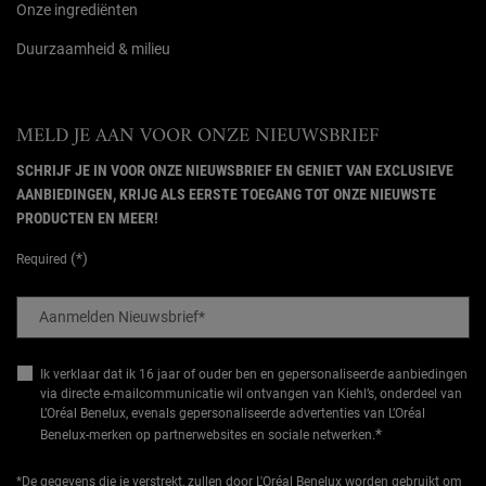
Onze ingrediënten
Duurzaamheid & milieu
MELD JE AAN VOOR ONZE NIEUWSBRIEF
SCHRIJF JE IN VOOR ONZE NIEUWSBRIEF EN GENIET VAN EXCLUSIEVE
AANBIEDINGEN, KRIJG ALS EERSTE TOEGANG TOT ONZE NIEUWSTE
PRODUCTEN EN MEER!
(*)
Required
Aanmelden Nieuwsbrief
*
Ik verklaar dat ik 16 jaar of ouder ben en gepersonaliseerde aanbiedingen
via directe e-mailcommunicatie wil ontvangen van Kiehl’s, onderdeel van
L’Oréal Benelux, evenals gepersonaliseerde advertenties van L’Oréal
*
Benelux-merken op partnerwebsites en sociale netwerken.
*De gegevens die je verstrekt, zullen door L'Oréal Benelux worden gebruikt om