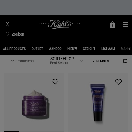
0
MIJN
0 PRODUCT
WINKELZOEKER
MANDJE
Zoeken
Hoofdinhoud
ALL PRODUCTS
OUTLET
AANBOD
NIEUW
GEZICHT
LICHAAM
MANNE
SORTEER OP
56 Productens
VERFIJNEN
FILTER MENU