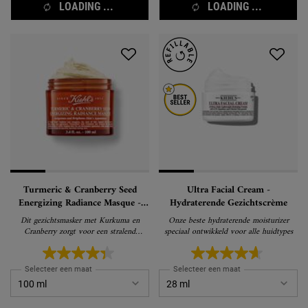
LOADING ...
LOADING ...
Turmeric & Cranberry Seed
Ultra Facial Cream -
Energizing Radiance Masque -
Hydraterende Gezichtscrème
Gezichtsmasker
Dit gezichtsmasker met Kurkuma en
Onze beste hydraterende moisturizer
Cranberry zorgt voor een stralend
speciaal ontwikkeld voor alle huidtypes
gezonde huid.
Selecteer een maat
Selecteer een maat