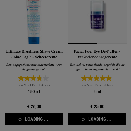
Ultimate Brushless Shave Cream
Facial Fuel Eye De-Puffer -
- Blue Eagle - Scheercrème
Verkoelende Oogcrème
Een ongeparfumeerde scheercrème voor
Een lichte, verkoelende oogstick die de
de gevoelige huid
ogen minder opgezwollen maakt
Eén Maat Beschikbaar
Eén Maat Beschikbaar
150 ml
5 ml
€ 26,00
€ 25,00
LOADING ...
LOADING ...