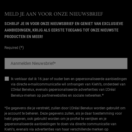
MELD JE AAN VOOR ONZE NIEUWSBRIEF
SCHRIJF JE IN VOOR ONZE NIEUWSBRIEF EN GENIET VAN EXCLUSIEVE
AANBIEDINGEN, KRIJG ALS EERSTE TOEGANG TOT ONZE NIEUWSTE
PRODUCTEN EN MEER!
(*)
Required
Aanmelden Nieuwsbrief
*
Ik verklaar dat ik 16 jaar of ouder ben en gepersonaliseerde aanbiedingen
via directe e-mailcommunicatie wil ontvangen van Kiehl’s, onderdeel van
L’Oréal Benelux, evenals gepersonaliseerde advertenties van L’Oréal
*
Benelux-merken op partnerwebsites en sociale netwerken.
*De gegevens die je verstrekt, zullen door L'Oréal Benelux worden gebruikt om
je account te beheren. Deze gegevens zullen, als je daar toestemming voor
hebt gegeven, ook gebruikt worden om je profiel te verrijken en je
gepersonaliseerde aanbiedingen te doen via directe communicatie van
Kiehl's, evenals via advertenties van haar verschillende merken op