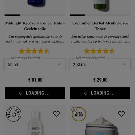
Midnight Recovery Concentrate -
Cucumber Herbal Alcohol-Free
Gezichtsolie
Toner
Een verzorgende gezichtsolie voor de
Een milde toner voor de gevoelige huid,
nacht, ontwaak met een jonger uitziende
zonder alcohol op basis van komkommer
huid
die de huid niet uitdroogt
Selecteer een maat
Selecteer een maat
€ 81,00
€ 29,00
LOADING ...
LOADING ...