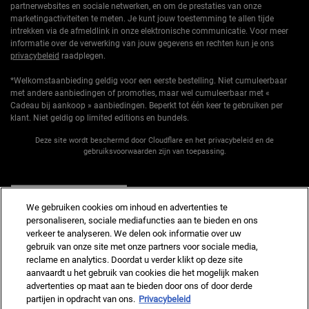
partnerwebsites en sociale netwerken, en om de prestaties van onze
marketingactiviteiten te meten. Je kunt jouw toestemming te allen tijde
intrekken via de afmeldlink in onze elektronische communicatie. Voor meer
informatie over de verwerking van jouw gegevens en rechten kun je ons
privacybeleid
raadplegen.
*Welkomstaanbieding geldig voor een eerste bestelling. Niet cumuleerbaar
met andere aanbiedingen of promoties, maar wel cumuleerbaar met «
Cadeau bij aankoop » aanbiedingen. Beperkt tot één keer te gebruiken per
klant. Niet geldig op limited editions en bundels.
Deze site wordt beschermd door Cloudflare en het privacybeleid en de
gebruiksvoorwaarden zijn van toepassing.
AANMELDEN
We gebruiken cookies om inhoud en advertenties te
personaliseren, sociale mediafuncties aan te bieden en ons
verkeer te analyseren. We delen ook informatie over uw
gebruik van onze site met onze partners voor sociale media,
reclame en analytics. Doordat u verder klikt op deze site
Fabrikantinformatie
aanvaardt u het gebruik van cookies die het mogelijk maken
advertenties op maat aan te bieden door ons of door derde
KIEHL'S
14, rue Royale - 75008 Paris France
partijen in opdracht van ons.
Privacybeleid