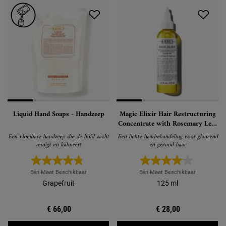
Liquid Hand Soaps - Handzeep
Magic Elixir Hair Restructuring
Concentrate with Rosemary Leaf
and Avocado - Haarbehandeling
Een vloeibare handzeep die de huid zacht
Een lichte haarbehandeling voor glanzend
reinigt en kalmeert
en gezond haar
Eén Maat Beschikbaar
Eén Maat Beschikbaar
Grapefruit
125 ml
€ 66,00
€ 28,00