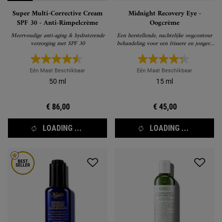
Super Multi-Corrective Cream
Midnight Recovery Eye -
SPF 30 - Anti-Rimpelcrème
Oogcrème
Meervoudige anti-aging & hydraterende
Een herstellende, nachtelijke oogcontour
verzorging met SPF 30
behandeling voor een frissere en jongere
blik de volgende ochtend
Eén Maat Beschikbaar
Eén Maat Beschikbaar
50 ml
15 ml
€ 86,00
€ 45,00
LOADING ...
LOADING ...