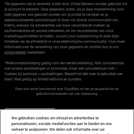
*De gegevens die je verstrekt, zullen door L'Oréal Benelux worden gebruikt om
je account te beheren. Deze gegevens zullen, als je daar toestemming voor
hebt gegeven, ook gebruikt worden om je profiel te verrijken en je
gepersonaliseerde aanbiedingen te doen via directe communicatie van
Kiehl's, evenals via advertenties van haar verschillende merken op
partnerwebsites en sociale netwerken, en om de prestaties van onze
marketingactiviteiten te meten. Je kunt jouw toestemming te allen tijde
intrekken via de afmeldlink in onze elektronische communicatie. Voor meer
informatie over de verwerking van jouw gegevens en rechten kun je ons
privacybeleid
raadplegen.
*Welkomstaanbieding geldig voor een eerste bestelling. Niet cumuleerbaar
met andere aanbiedingen of promoties, maar wel cumuleerbaar met «
Cadeau bij aankoop » aanbiedingen. Beperkt tot één keer te gebruiken per
klant. Niet geldig op limited editions en bundels.
Deze site wordt beschermd door Cloudflare en het privacybeleid en de
gebruiksvoorwaarden zijn van toepassing.
AANMELDEN
We gebruiken cookies om inhoud en advertenties te
personaliseren, sociale mediafuncties aan te bieden en ons
verkeer te analyseren. We delen ook informatie over uw