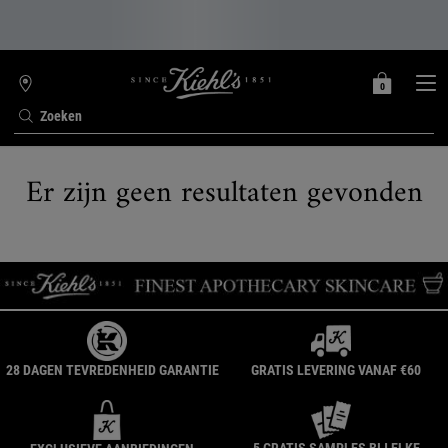
0
MIJN
0 PRODUCT
WINKELZOEKER
MANDJE
Zoeken
Hoofdinhoud
Er zijn geen resultaten gevonden
28 DAGEN TEVREDENHEID GARANTIE
GRATIS LEVERING VANAF €60
5 GRATIS SAMPLES BIJ ELKE