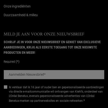
Onze ingrediënten
Duurzaamheid & milieu
MELD JE AAN VOOR ONZE NIEUWSBRIEF
SCHRIJF JE IN VOOR ONZE NIEUWSBRIEF EN GENIET VAN EXCLUSIEVE
AANBIEDINGEN, KRIJG ALS EERSTE TOEGANG TOT ONZE NIEUWSTE
PRODUCTEN EN MEER!
(*)
Required
Aanmelden Nieuwsbrief
*
Ik verklaar dat ik 16 jaar of ouder ben en gepersonaliseerde aanbiedingen
via directe e-mailcommunicatie wil ontvangen van Kiehl’s, onderdeel van
L’Oréal Benelux, evenals gepersonaliseerde advertenties van L’Oréal
*
Benelux-merken op partnerwebsites en sociale netwerken.