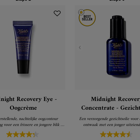
night Recovery Eye -
Midnight Recover
Oogcrème
Concentrate - Gezicht
rstellende, nachtelijke oogcontour
Een verzorgende gezichtsolie voor 
g voor een frissere en jongere blik de
ontwaak met een jonger uitziend
volgende ochtend