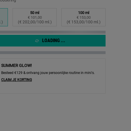
roudering
50 ml
100 ml
€ 101,00
€ 153,00
teerd
Geselecteerd
, 2 of 3
Geselecteerd
, 3 of 3
.)
(€ 202,00/100 ml.)
(€ 153,00/100 ml.)
LOADING ...
SUMMER GLOW!
Besteed €129 & ontvang jouw persoonlijke routine in mini's.
CLAIM JE KORTING
erum met Hyaluronzuur - Afbeelding inzoomen