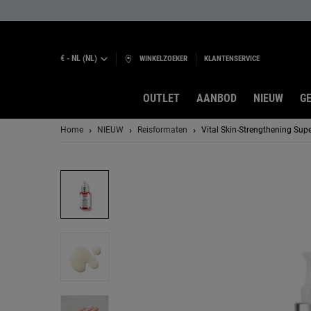
€ - NL (NL)
WINKELZOEKER
KLANTENSERVICE
OUTLET
AANBOD
NIEUW
GE
Hoofdinhoud
Home
NIEUW
Reisformaten
Vital Skin-Strengthening Su