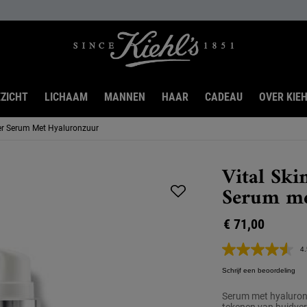
ZICHT
LICHAAM
MANNEN
HAAR
CADEAU
OVER KIEH
per Serum Met Hyaluronzuur
Vital Ski
Serum me
€ 71,00
4.
Schrijf een beoordeling
Serum met hyaluronz