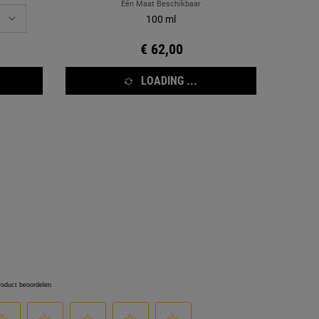
Eén Maat Beschikbaar
100 ml
€ 62,00
LOADING ...