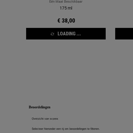
Eén Maat Beschikbaar
175 ml
€ 38,00
LOADING ...
Veiligheidsinformatie
PDP Reviews