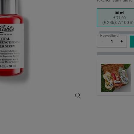
tekenen van huidve
Select a formaat
30 ml
€ 71,00
Geselec
, 1 of 3
(€ 236,67/100 ml
Hoeveelheid
−
+
Vital Skin-Strengthening Super S