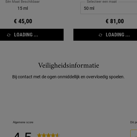
Eén Maat Beschikbaar
Selecteer een maat
15 ml
€ 45,00
€ 81,00
LOADING ...
LOADING ...
Veiligheidsinformatie
Bij contact met de ogen onmiddellijk en overvloedig spoelen.