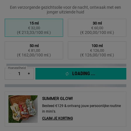
Een verzorgende gezichtsolie voor de nacht, ontwaak met een
jonger uitziende huid
Select a formaat
15 ml
30 ml
€ 32,00
€ 60,00
Geselecteerd
, 1 of 4
Geselecteerd
, 2 of 4
(€ 213,33/100 ml.)
(€ 200,00/100 ml.)
50 ml
100 ml
€ 81,00
€ 126,00
Geselecteerd
, 3 of 4
Geselecteerd
, 4 of 4
(€ 162,00/100 ml.)
(€ 126,00/100 ml.)
Hoeveelheid
LOADING ...
−
+
SUMMER GLOW!
Besteed €129 & ontvang jouw persoonlijke routine
in mini's.
CLAIM JE KORTING