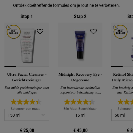
Ontdek doeltreffende formules om je routine te verbeteren.
Stap 1
Stap 2
St
Ultra Facial Cleanser -
Midnight Recovery Eye -
Retinol Sk
Gezichtsreiniger
Oogcrème
Daily Micro
Rimpe
Een milde gezichtsreiniger voor
Een herstellende, nachtelijke
Een krachtig a
alle huidtypes
oogcontour behandeling voor
met Retinol
een frissere en jongere blik de
zichtbaar verm
volgende ochtend
verstevigt en
verfijnt vo
Selecteer een maat
Eén Maat Beschikbaar
Selecteer
verni
15 ml
€ 25,00
€ 45,00
€ 8