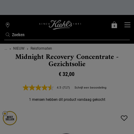
0
MIJN
0 PRODUCT
WINKELZOEKER
MANDJE
Zoeken
Hoofdinhoud
...
NIEUW
Reisformaten
Midnight Recovery Concentrate -
Gezichtsolie
€ 32,00
4.5
(717)
Schrijf een beoordeling
Lees
717
beoordelingen.
1 mensen hebben dit product vandaag gekocht
Dezelfde
paginalink.