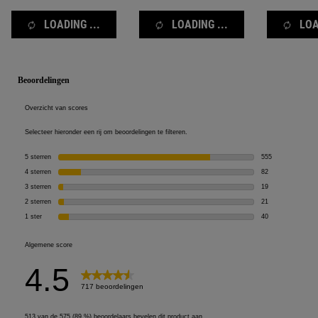
LOADING ...
LOADING ...
LOA
PDP Reviews