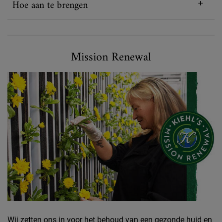
Hoe aan te brengen
Did You Know
Mission renewal
Mission Renewal
Wij zetten ons in voor het behoud van een gezonde huid en