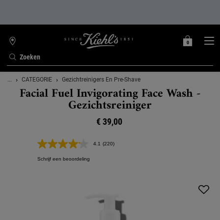
0
MIJN
0 PRODUCT
WINKELZOEKER
MANDJE
Zoeken
Hoofdinhoud
...
CATEGORIE
Gezichtreinigers En Pre-Shave
Facial Fuel Invigorating Face Wash -
Gezichtsreiniger
€ 39,00
4.1
(220)
Lees
220
Schrijf een beoordeling
beoordelingen.
Dezelfde
paginalink.