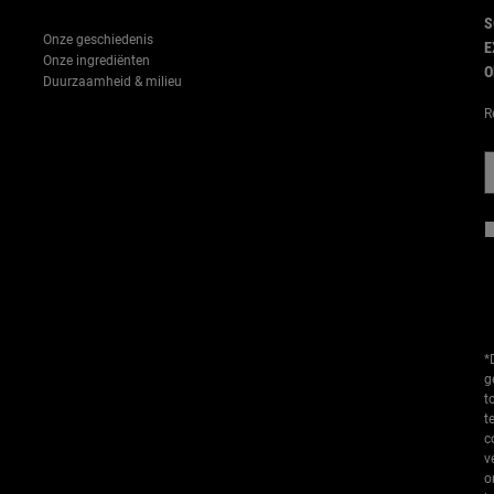
S
Onze geschiedenis
E
Onze ingrediënten
O
Duurzaamheid & milieu
R
*
g
t
t
c
v
o