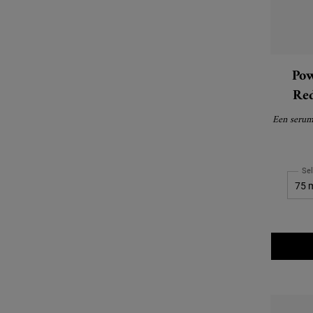
Pow
Red
Een serum
Se