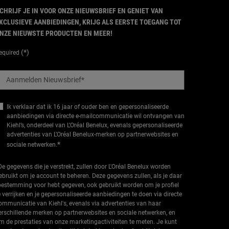
CHRIJF JE IN VOOR ONZE NIEUWSBRIEF EN GENIET VAN
XCLUSIEVE AANBIEDINGEN, KRIJG ALS EERSTE TOEGANG TOT
NZE NIEUWSTE PRODUCTEN EN MEER!
(*)
equired
Aanmelden Nieuwsbrief
*
Ik verklaar dat ik 16 jaar of ouder ben en gepersonaliseerde
aanbiedingen via directe e-mailcommunicatie wil ontvangen van
Kiehl’s, onderdeel van L’Oréal Benelux, evenals gepersonaliseerde
advertenties van L’Oréal Benelux-merken op partnerwebsites en
*
sociale netwerken.
De gegevens die je verstrekt, zullen door L'Oréal Benelux worden
ebruikt om je account te beheren. Deze gegevens zullen, als je daar
oestemming voor hebt gegeven, ook gebruikt worden om je profiel
e verrijken en je gepersonaliseerde aanbiedingen te doen via directe
ommunicatie van Kiehl's, evenals via advertenties van haar
erschillende merken op partnerwebsites en sociale netwerken, en
m de prestaties van onze marketingactiviteiten te meten. Je kunt