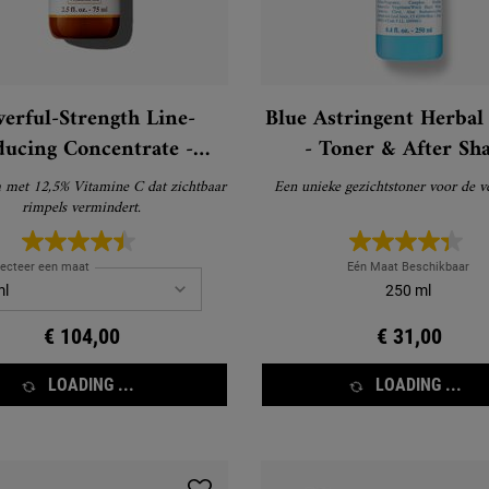
erful-Strength Line-
Blue Astringent Herbal
ucing Concentrate -
- Toner & After Sh
Vitamine C Serum
 met 12,5% Vitamine C dat zichtbaar
Een unieke gezichtstoner voor de ve
rimpels vermindert.
lecteer een maat
Eén Maat Beschikbaar
250 ml
€ 104,00
€ 31,00
LOADING ...
LOADING ...