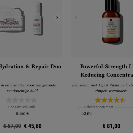
Hydration & Repair Duo
Powerful-Strength L
Reducing Concentra
Vitamine C Seru
m en hydrateer voor een gezonde,
Een serum met 12,5% Vitamine C dat
veerkrachtige huid
rimpels vermindert.
One Size Available
Selecteer een maat
Bundle
Oude prijs
€ 57,00
Nieuwe prijs
€ 45,60
€ 81,00