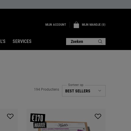
MIJN ACCOUNT
MIJN MANDJE
0
0 PRODUCT
L'S
SERVICES
Zoeken
Sorteer op
194 Productens