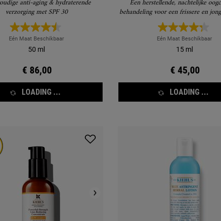
udige anti-aging & hydraterende
Een herstellende, nachtelijke oog
verzorging met SPF 30
behandeling voor een frissere en jong
volgende ochtend
Eén Maat Beschikbaar
Eén Maat Beschikbaar
50 ml
15 ml
€ 86,00
€ 45,00
LOADING ...
LOADING ...