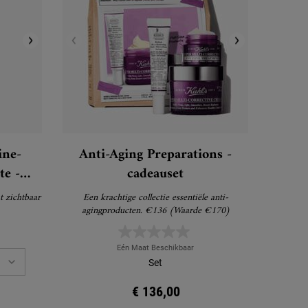
ine-
Anti-Aging Preparations -
te -
cadeauset
m
 zichtbaar
Een krachtige collectie essentiële anti-
agingproducten. €136 (Waarde €170)
Eén Maat Beschikbaar
Set
€ 136,00