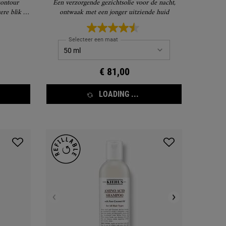
contour
Een verzorgende gezichtsolie voor de nacht,
ere blik de
ontwaak met een jonger uitziende huid
Selecteer een maat
€ 81,00
LOADING ...