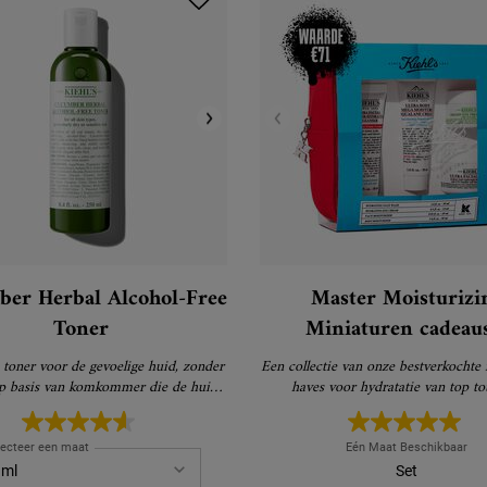
er Herbal Alcohol-Free
Master Moisturizi
Toner
Miniaturen cadeauset
Miniaturen
oner voor de gevoelige huid, zonder
Een collectie van onze bestverkochte
op basis van komkommer die de huid
haves voor hydratatie van top tot
niet uitdroogt
lecteer een maat
Eén Maat Beschikbaar
Set