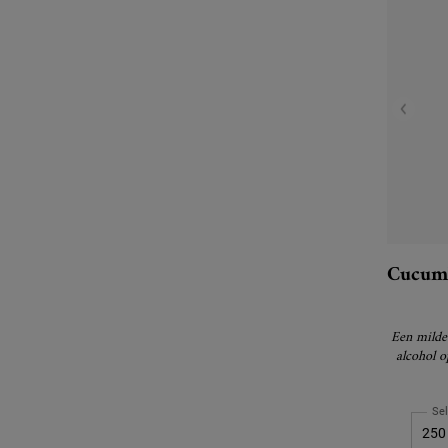
Cucumb
Een milde t
alcohol 
Se