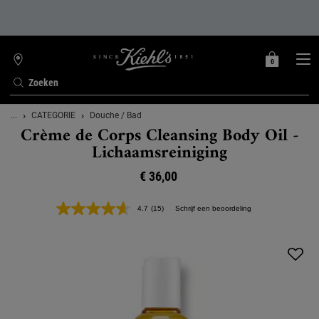
0
MIJN
0 PRODUCT
WINKELZOEKER
MANDJE
Zoeken
Hoofdinhoud
...
CATEGORIE
Douche / Bad
Crème de Corps Cleansing Body Oil -
Lichaamsreiniging
€ 36,00
4.7
(15)
Schrijf een beoordeling
Lees
15
beoordelingen.
Dezelfde
paginalink.