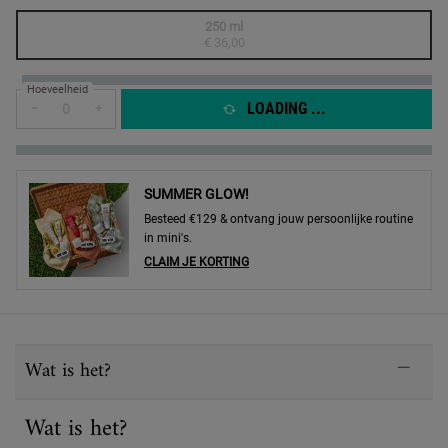
One formaat only
250 ml
Geselecteerd
De productvariant is niet in voorraad, {0}
, 1 of 1
€ 36,00
Hoeveelheid
LOADING ...
−
+
SUMMER GLOW!
Besteed €129 & ontvang jouw persoonlijke routine
in mini's.
CLAIM JE KORTING
PDP Sections Accordion
Wat is het?
Wat is het?