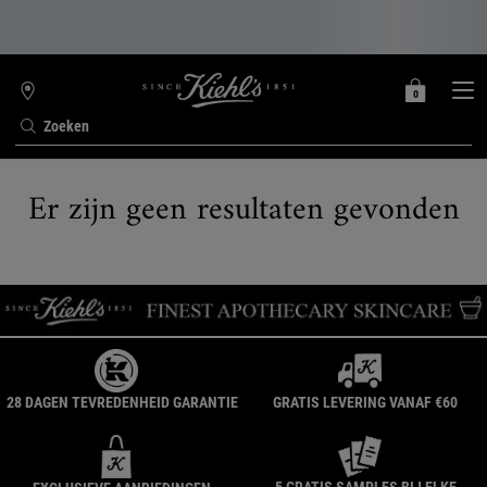
0
MIJN
0 PRODUCT
WINKELZOEKER
MANDJE
Zoeken
Hoofdinhoud
Er zijn geen resultaten gevonden
28 DAGEN TEVREDENHEID GARANTIE
GRATIS LEVERING VANAF €60
5 GRATIS SAMPLES BIJ ELKE