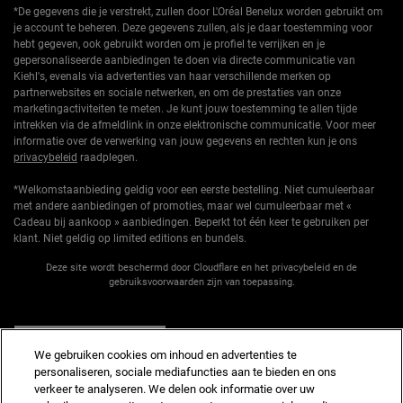
*De gegevens die je verstrekt, zullen door L'Oréal Benelux worden gebruikt om
je account te beheren. Deze gegevens zullen, als je daar toestemming voor
hebt gegeven, ook gebruikt worden om je profiel te verrijken en je
gepersonaliseerde aanbiedingen te doen via directe communicatie van
Kiehl's, evenals via advertenties van haar verschillende merken op
partnerwebsites en sociale netwerken, en om de prestaties van onze
marketingactiviteiten te meten. Je kunt jouw toestemming te allen tijde
intrekken via de afmeldlink in onze elektronische communicatie. Voor meer
informatie over de verwerking van jouw gegevens en rechten kun je ons
privacybeleid
raadplegen.
*Welkomstaanbieding geldig voor een eerste bestelling. Niet cumuleerbaar
met andere aanbiedingen of promoties, maar wel cumuleerbaar met «
Cadeau bij aankoop » aanbiedingen. Beperkt tot één keer te gebruiken per
klant. Niet geldig op limited editions en bundels.
Deze site wordt beschermd door Cloudflare en het privacybeleid en de
gebruiksvoorwaarden zijn van toepassing.
AANMELDEN
We gebruiken cookies om inhoud en advertenties te
personaliseren, sociale mediafuncties aan te bieden en ons
verkeer te analyseren. We delen ook informatie over uw