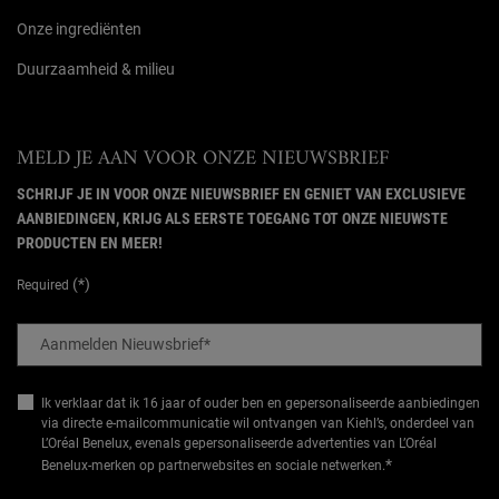
Onze ingrediënten
Duurzaamheid & milieu
MELD JE AAN VOOR ONZE NIEUWSBRIEF
SCHRIJF JE IN VOOR ONZE NIEUWSBRIEF EN GENIET VAN EXCLUSIEVE
AANBIEDINGEN, KRIJG ALS EERSTE TOEGANG TOT ONZE NIEUWSTE
PRODUCTEN EN MEER!
(*)
Required
Aanmelden Nieuwsbrief
*
Ik verklaar dat ik 16 jaar of ouder ben en gepersonaliseerde aanbiedingen
via directe e-mailcommunicatie wil ontvangen van Kiehl’s, onderdeel van
L’Oréal Benelux, evenals gepersonaliseerde advertenties van L’Oréal
*
Benelux-merken op partnerwebsites en sociale netwerken.