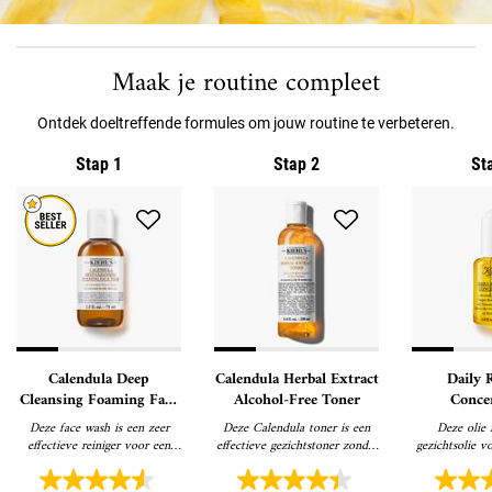
PDP Routine sectie
Maak je routine compleet
Ontdek doeltreffende formules om jouw routine te verbeteren.
Stap 1
Stap 2
St
Calendula Deep
Calendula Herbal Extract
Daily 
Cleansing Foaming Face
Alcohol-Free Toner
Concen
Wash - Gezichtsreiniger
Gezic
Deze face wash is een zeer
Deze Calendula toner is een
Deze olie i
effectieve reiniger voor een
effectieve gezichtstoner zonder
gezichtsolie v
gladdere en zachtere huid
alcohol
en stral