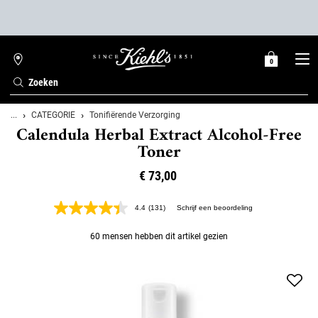
0
MIJN
0 PRODUCT
WINKELZOEKER
MANDJE
Zoeken
Hoofdinhoud
...
CATEGORIE
Tonifiërende Verzorging
Calendula Herbal Extract Alcohol-Free
Toner
€ 73,00
4.4
(131)
Schrijf een beoordeling
Lees
131
beoordelingen.
60 mensen hebben dit artikel gezien
Dezelfde
paginalink.