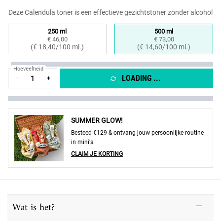
Deze Calendula toner is een effectieve gezichtstoner zonder alcohol
Select a formaat
250 ml
500 ml
€ 46,00
€ 73,00
Geselecteerd
, 1 of 2
Geselecteerd
, 2 of 2
(€ 18,40/100 ml.)
(€ 14,60/100 ml.)
Hoeveelheid
LOADING ...
−
+
SUMMER GLOW!
Besteed €129 & ontvang jouw persoonlijke routine
in mini's.
CLAIM JE KORTING
PDP Sections Accordion
Wat is het?