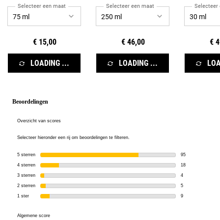
Selecteer een maat
Selecteer een maat
Selecteer
€ 15,00
€ 46,00
€ 4
LOADING ...
LOADING ...
LOA
PDP Reviews