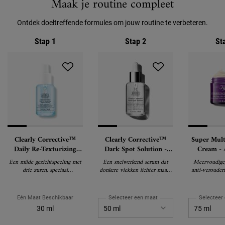
Maak je routine compleet
Ontdek doeltreffende formules om jouw routine te verbeteren.
Stap 1
Stap 2
St
Clearly Corrective™
Clearly Corrective™
Super Mult
Daily Re-Texturizing
Dark Spot Solution -
Cream - 
Triple Acid Peel
Pigment Corrigerend
Gezich
Een milde gezichtspeeling met
Een snelwerkend serum dat
Meervoudige,
Serum
drie zuren, speciaal
donkere vlekken lichter maakt
anti-verouderi
samengesteld met AHA, BHA
en de huidteint zichtbaar
en PHA om poriën te vervagen,
helderder maakt
de huidtextuur gladder te
Eén Maat Beschikbaar
Selecteer een maat
Selecteer
maken en een stralende huid te
30 ml
krijgen.