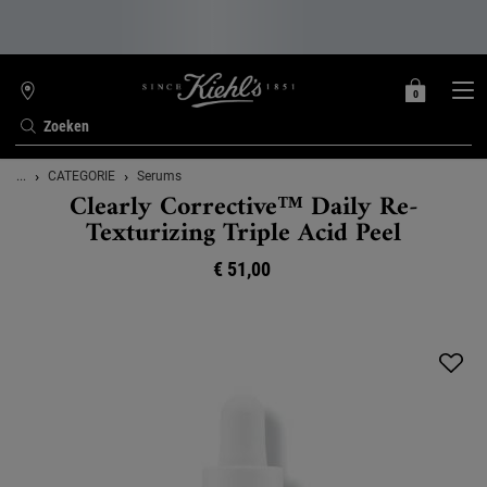
0
MIJN
0 PRODUCT
WINKELZOEKER
MANDJE
Zoeken
Hoofdinhoud
...
CATEGORIE
Serums
Clearly Corrective™ Daily Re-
Texturizing Triple Acid Peel
€ 51,00