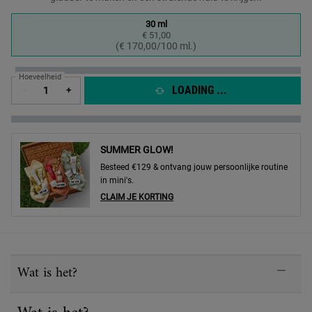
One formaat only
30 ml
€ 51,00
Geselecteerd
, 1 of 1
(€ 170,00/100 ml.)
Hoeveelheid
LOADING ...
−
+
SUMMER GLOW!
Besteed €129 & ontvang jouw persoonlijke routine
in mini's.
CLAIM JE KORTING
PDP Sections Accordion
Wat is het?