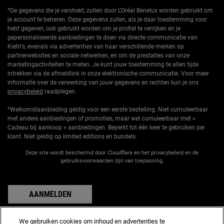
*De gegevens die je verstrekt, zullen door L'Oréal Benelux worden gebruikt om
je account te beheren. Deze gegevens zullen, als je daar toestemming voor
hebt gegeven, ook gebruikt worden om je profiel te verrijken en je
gepersonaliseerde aanbiedingen te doen via directe communicatie van
Kiehl's, evenals via advertenties van haar verschillende merken op
partnerwebsites en sociale netwerken, en om de prestaties van onze
marketingactiviteiten te meten. Je kunt jouw toestemming te allen tijde
intrekken via de afmeldlink in onze elektronische communicatie. Voor meer
informatie over de verwerking van jouw gegevens en rechten kun je ons
privacybeleid
raadplegen.
*Welkomstaanbieding geldig voor een eerste bestelling. Niet cumuleerbaar
met andere aanbiedingen of promoties, maar wel cumuleerbaar met «
Cadeau bij aankoop » aanbiedingen. Beperkt tot één keer te gebruiken per
klant. Niet geldig op limited editions en bundels.
Deze site wordt beschermd door Cloudflare en het privacybeleid en de
gebruiksvoorwaarden zijn van toepassing.
AANMELDEN
We gebruiken cookies om inhoud en advertenties te