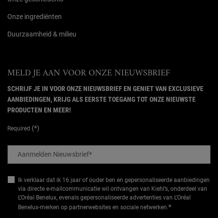
Onze ingrediënten
Duurzaamheid & milieu
MELD JE AAN VOOR ONZE NIEUWSBRIEF
SCHRIJF JE IN VOOR ONZE NIEUWSBRIEF EN GENIET VAN EXCLUSIEVE
AANBIEDINGEN, KRIJG ALS EERSTE TOEGANG TOT ONZE NIEUWSTE
PRODUCTEN EN MEER!
(*)
Required
Aanmelden Nieuwsbrief
*
Ik verklaar dat ik 16 jaar of ouder ben en gepersonaliseerde aanbiedingen
via directe e-mailcommunicatie wil ontvangen van Kiehl’s, onderdeel van
L’Oréal Benelux, evenals gepersonaliseerde advertenties van L’Oréal
*
Benelux-merken op partnerwebsites en sociale netwerken.