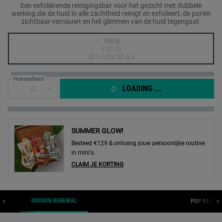
Een exfoliërende reinigingsbar voor het gezicht met dubbele
werking die de huid in alle zachtheid reinigt en exfolieert, de poriën
zichtbaar vernauwt en het glimmen van de huid tegengaat.
One formaat only
100 g
€ 22,00
Geselecteerd
De productvariant is niet in voorraad, {0}
, 1 of 1
(€ 11,00/50 g.)
Hoeveelheid
LOADING ...
−
+
SUMMER GLOW!
Besteed €129 & ontvang jouw persoonlijke routine
in mini's.
CLAIM JE KORTING
MISSION RENEWAL
ION
PDP REVIEW
PDP Sections Accordion