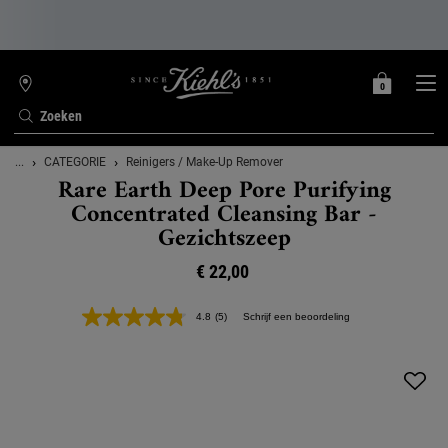
0
MIJN
0 PRODUCT
WINKELZOEKER
MANDJE
Zoeken
Hoofdinhoud
...
CATEGORIE
Reinigers / Make-Up Remover
Rare Earth Deep Pore Purifying
Concentrated Cleansing Bar -
Gezichtszeep
€ 22,00
4.8
(5)
Schrijf een beoordeling
Lees
5
beoordelingen.
Dezelfde
paginalink.